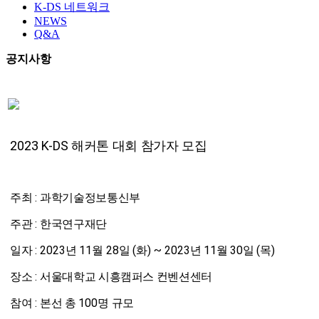
K-DS 네트워크
NEWS
Q&A
공지사항
2023 K-DS
해커톤 대회 참가자 모집
:
주최
과학기술정보통신부
:
주관
한국연구재단
: 2023
11
28
(
) ~ 2023
11
30
(
)
일자
년
월
일
화
년
월
일
목
:
장소
서울대학교 시흥캠퍼스 컨벤션센터
:
100
참여
본선 총
명 규모