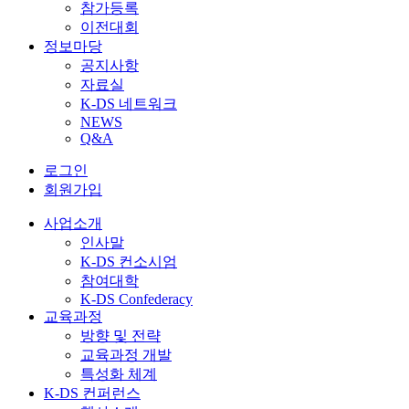
참가등록
이전대회
정보마당
공지사항
자료실
K-DS 네트워크
NEWS
Q&A
로그인
회원가입
사업소개
인사말
K-DS 컨소시엄
참여대학
K-DS Confederacy
교육과정
방향 및 전략
교육과정 개발
특성화 체계
K-DS 컨퍼런스