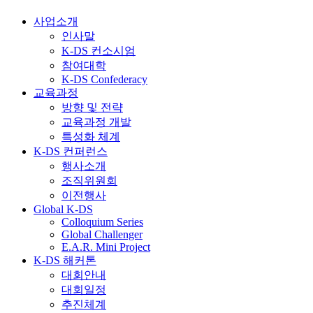
사업소개
인사말
K-DS 컨소시엄
참여대학
K-DS Confederacy
교육과정
방향 및 전략
교육과정 개발
특성화 체계
K-DS 컨퍼런스
행사소개
조직위원회
이전행사
Global K-DS
Colloquium Series
Global Challenger
E.A.R. Mini Project
K-DS 해커톤
대회안내
대회일정
추진체계