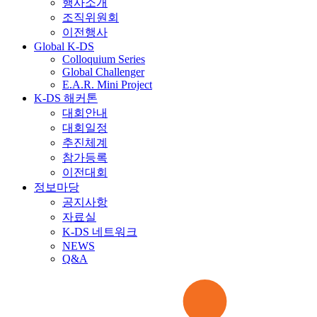
행사소개
조직위원회
이전행사
Global K-DS
Colloquium Series
Global Challenger
E.A.R. Mini Project
K-DS 해커톤
대회안내
대회일정
추진체계
참가등록
이전대회
정보마당
공지사항
자료실
K-DS 네트워크
NEWS
Q&A