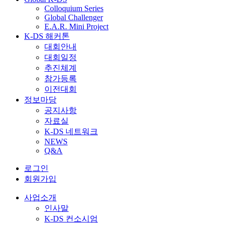
Colloquium Series
Global Challenger
E.A.R. Mini Project
K-DS 해커톤
대회안내
대회일정
추진체계
참가등록
이전대회
정보마당
공지사항
자료실
K-DS 네트워크
NEWS
Q&A
로그인
회원가입
사업소개
인사말
K-DS 컨소시엄