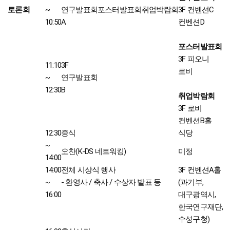
토론회
~
연구발표회
포스터발표회
취업박람회
3F 컨벤션C
10:50
A
컨벤션D
포스터발표회
3F 피오니
11:10
3F
로비
~
연구발표회
12:30
B
취업박람회
3F 로비
컨벤션B홀
12:30
중식
식당
~
오찬(K-DS 네트워킹)
미정
14:00
14:00
전체 시상식 행사
3F 컨벤션A홀
~
- 환영사 / 축사 / 수상자 발표 등
(과기부,
16:00
대구광역시,
한국연구재단,
수성구청)