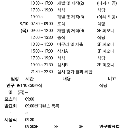
13:30 ~ 17:30
개발 및 제작(2)
(다과 제공)
17:30 ~ 19:00
석식
식당
19:00 ~
개발 및 제작(3)
(야식 제공)
9/10
07:30 ~ 09:00
조식
식당
(목)
09:00 ~ 12:00
개발 및 제작(4)
3F 피오니
12:00 ~ 13:30
중식
식당
13:30 ~ 15:00
마무리 및 제출
3F 피오니
15:00 ~ 17:30
심사A
3F 피오니
17:30 ~ 19:00
석식
식당
19:00 ~ 21:30
심사B
3F 피오니
21:30 ~ 22:30
심사 평가 결과 취합
-
일정
시간
내용
비고
연구
9/11
07:30
조식
식당
및
(금)
~
포스터
09:00
발표회
09:00
컨퍼런스 등록
·
~
시상식
09:30
·
09:30
3F
3F
3F
연구발표회