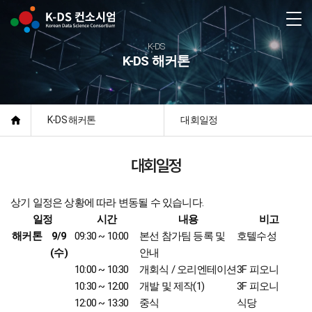
본문 바로가기
K-DS
로그인
회원가입
K-DS 해커톤
K-DS 해커톤
대회일정
대회일정
상기 일정은 상황에 따라 변동될 수 있습니다.
일정
시간
내용
비고
해커톤
9/9
09:30 ~ 10:00
본선 참가팀 등록 및
호텔수성
(수)
안내
10:00 ~ 10:30
개회식 / 오리엔테이션
3F 피오니
10:30 ~ 12:00
개발 및 제작(1)
3F 피오니
12:00 ~ 13:30
중식
식당