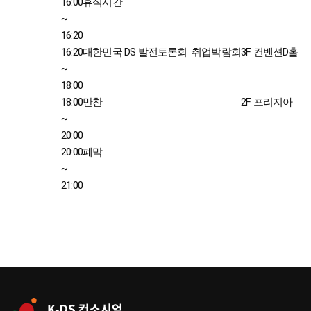
16:00
휴식시간
~
16:20
16:20
대한민국 DS 발전토론회
취업박람회
3F 컨벤션D홀
~
18:00
18:00
만찬
2F 프리지아
~
20:00
20:00
폐막
~
21:00